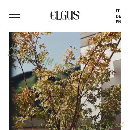
IT
DE
EN
Die Luft duftet nach Zirbe.