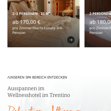
2–3 PERSONEN
-
25 M²
2 PERSONEN
ab 170,00 €
ab 180,0
pro Zimmer/Nacht Luxury-3/4-
pro Zimmer/
Pension
Pension
/UNSEREN SPA BEREICH ENTDECKEN
Ausspannen im
Wellnesshotel im Trentino