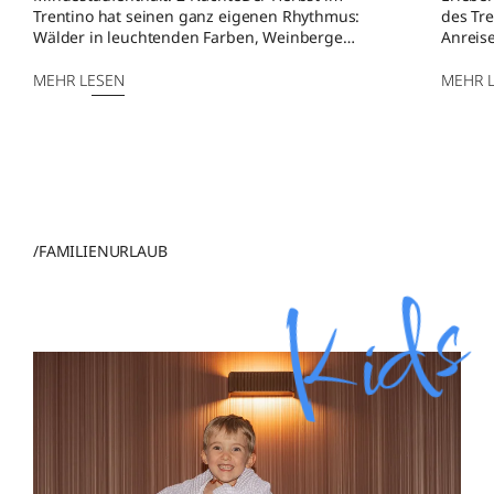
Trentino hat seinen ganz eigenen Rhythmus:
des Tre
Wälder in leuchtenden Farben, Weinberge…
Anreis
MEHR LESEN
MEHR 
/FAMILIENURLAUB
Kids