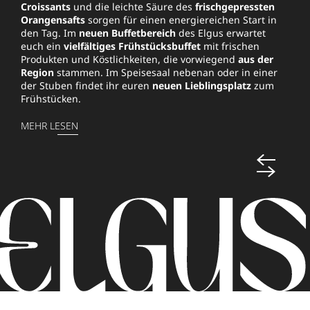
Croissants
und die leichte Säure des
frischgepressten
Ein
Espresso
auf der Sonnenterrasse am Nachmittag, ein
Orangensafts
sorgen für einen energiereichen Start in
Cocktail
nach dem Abendessen oder ein
erlesener
den Tag. Im
neuen Buffetbereich
des Elgus erwartet
Tropfen
aus unserem Weinkeller: Unser
Bistro mit
euch ein
vielfältiges Frühstücksbuffet
mit frischen
Lounge-Bar
lädt euch von 7.30 bis 23.30 Uhr zum Getränk
Produkten und Köstlichkeiten, die vorwiegend
aus der
eurer Wahl ein. Von mittags bis abends servieren wir
Region
stammen. Im Speisesaal nebenan oder in einer
euch dort außerdem
Snacks, kleine Gerichte und
der Stuben findet ihr euren
neuen Lieblingsplatz
zum
Gourmetpizzas
.
Frühstücken.
MEHR LESEN
MEHR LESEN