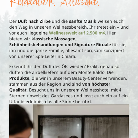
Relaxation. Altissimo.
Der
Duft nach Zirbe
und die
sanfte Musik
weisen euch
den Weg in unseren Wellnessbereich. Ihr tretet ein – und
2
vor euch liegt eine
Wellnesswelt auf 2.500 m
. Hier
bieten wir
klassische Massagen,
Schönheitsbehandlungen und Signature-Rituale
für sie,
ihn und die ganze Familie, allesamt sorgsam konzipiert
von unserer Spa-Leiterin Chiara.
Erkennt ihr den Duft des Öls wieder? Exakt, genau so
duften die Zirbelkiefern auf dem Monte Baldo. Die
Produkte
, die wir in unserem Beauty-Center verwenden,
stammen aus der Region und sind
von höchster
Qualität
. Besucht uns in unserem Wellnesshotel mit 4
Sternen unweit des Gardasees und lasst euch ein auf ein
Urlaubserlebnis, das alle Sinne berührt.