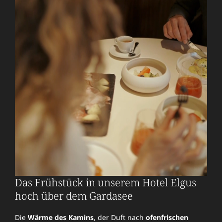
Das Frühstück in unserem Hotel Elgus
Bar & Bistro.
hoch über dem Gardasee
Für jede Tageszeit
das passende Getränk.
Die
Wärme des Kamins
, der Duft nach
ofenfrischen