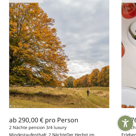
ab 290,00 € pro Person
ab 7
2 Nächte pension 3/4 luxury
4 Nach
Mindestaufenthalt: 2 NächteDer Herbst im
Erlebe