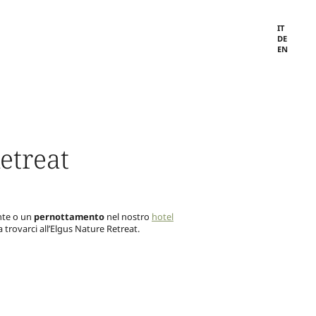
IT
DE
EN
etreat
nte o un
pernottamento
nel nostro
hotel
a trovarci all’Elgus Nature Retreat.